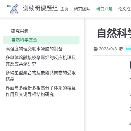
跳
谢续明课题组
主页
研究团队
研究兴趣
论文成
至
主
要
自然科
研究兴趣
內
容
自然科学基金
高强度物理交联水凝胶的制备
2023/9/3
re
多单体熔融接枝聚烯烃的反应机理及
其反应共混研究
多臂星型聚合物及嵌段共聚物的受限
结晶
界面与多组份多相高分子体系的相互
作用及其诱导相结构研究