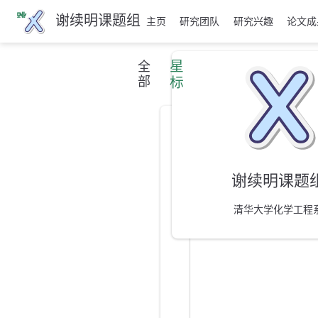
跳
谢续明课题组
主页
研究团队
研究兴趣
论文成
至
主
要
星
全
內
部
标
容
最
新
消
谢续明课题
息
清华大学化学工程
近
年
欢
迎
朱